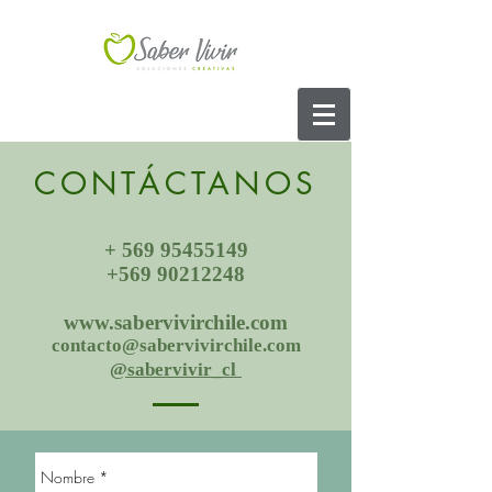
CONTÁCTANOS
+
569 95455149
+569 90212248
www.sabervivirchile.com
contacto@sabervivirchile.com
@sabervivir_c
l